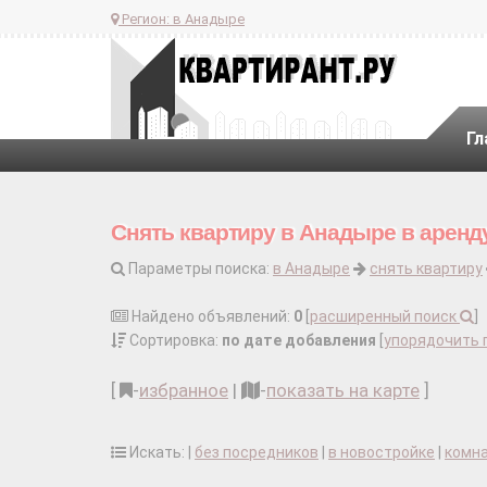
Регион:
в Анадыре
Гл
Снять квартиру в Анадыре в аренд
Параметры поиска:
в Анадыре
снять квартиру
Найдено объявлений:
0
[
расширенный поиск
]
Сортировка:
по дате добавления
[
упорядочить 
[
-
избранное
|
-
показать на карте
]
Искать: |
без посредников
|
в новостройке
|
комн