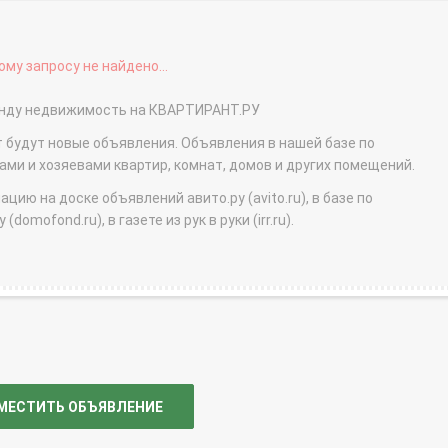
му запросу не найдено...
аренду недвижимость на КВАРТИРАНТ.РУ
т будут новые объявления. Объявления в нашей базе по
и и хозяевами квартир, комнат, домов и других помещений.
ю на доске объявлений авито.ру (avito.ru), в базе по
domofond.ru), в газете из рук в руки (irr.ru).
МЕСТИТЬ ОБЪЯВЛЕНИЕ