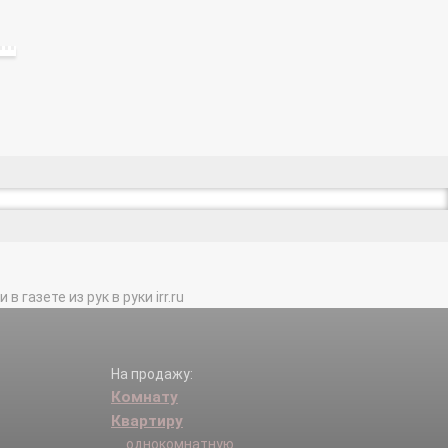
газете из рук в руки irr.ru
На продажу:
Комнату
Квартиру
однокомнатную