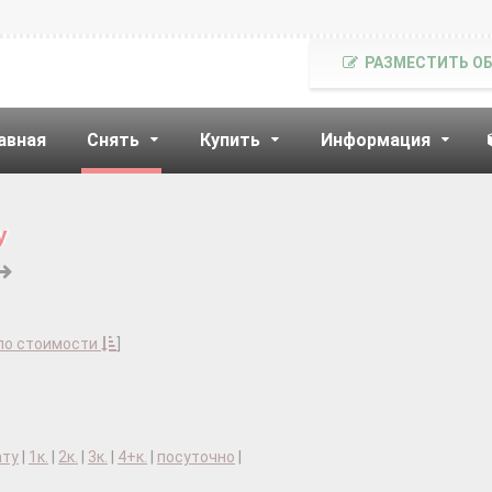
РАЗМЕСТИТЬ О
авная
Снять
Купить
Информация
у
по стоимости
]
ату
|
1к.
|
2к.
|
3к.
|
4+к.
|
посуточно
|