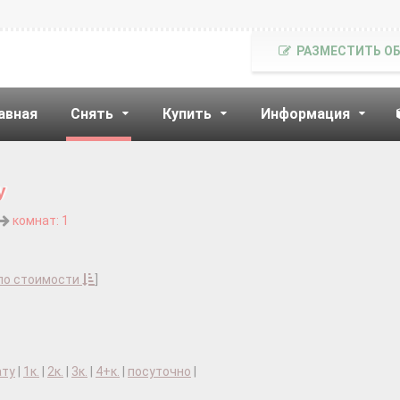
РАЗМЕСТИТЬ О
авная
Снять
Купить
Информация
у
комнат: 1
по стоимости
]
ату
|
1к.
|
2к.
|
3к.
|
4+к.
|
посуточно
|