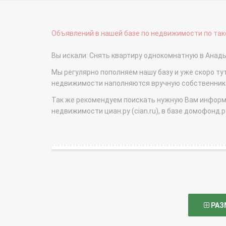
Объявлений в нашей базе по недвижимости по тако
Вы искали: Снять квартиру однокомнатную в Анад
Мы регулярно пополняем нашу базу и уже скоро ту
недвижимости наполняются вручную собственникам
Так же рекомендуем поискать нужную Вам информаци
недвижимости циан.ру (cian.ru), в базе домофонд.ру (
РАЗ