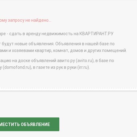
му запросу не найдено...
ыре - сдать в аренду недвижимость на КВАРТИРАНТ.РУ
т будут новые объявления. Объявления в нашей базе по
и и хозяевами квартир, комнат, домов и других помещений.
ю на доске объявлений авито.ру (avito.ru), в базе по
domofond.ru), в газете из рук в руки (irr.ru).
МЕСТИТЬ ОБЪЯВЛЕНИЕ