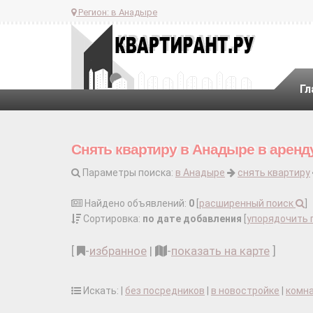
Регион:
в Анадыре
Гл
Снять квартиру в Анадыре в аренд
Параметры поиска:
в Анадыре
снять квартиру
Найдено объявлений:
0
[
расширенный поиск
]
Сортировка:
по дате добавления
[
упорядочить 
[
-
избранное
|
-
показать на карте
]
Искать: |
без посредников
|
в новостройке
|
комн