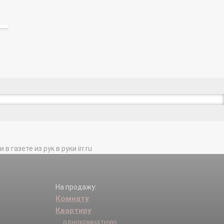
газете из рук в руки irr.ru
На продажу:
Комнату
Квартиру
однокомнатную