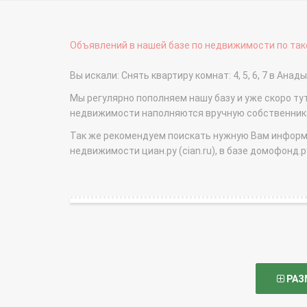
Объявлений в нашей базе по недвижимости по тако
Вы искали: Снять квартиру комнат: 4, 5, 6, 7 в А
Мы регулярно пополняем нашу базу и уже скоро ту
недвижимости наполняются вручную собственникам
Так же рекомендуем поискать нужную Вам информаци
недвижимости циан.ру (cian.ru), в базе домофонд.ру (
РАЗ