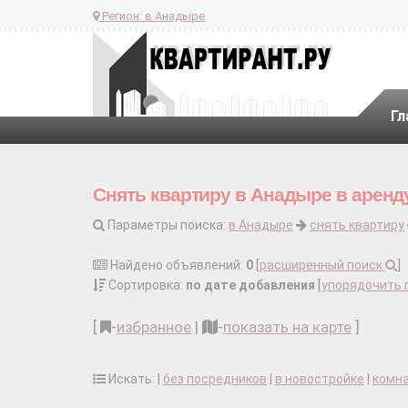
Регион:
в Анадыре
Гл
Снять квартиру в Анадыре в аренд
Параметры поиска:
в Анадыре
снять квартиру
Найдено объявлений:
0
[
расширенный поиск
]
Сортировка:
по дате добавления
[
упорядочить 
[
-
избранное
|
-
показать на карте
]
Искать: |
без посредников
|
в новостройке
|
комн