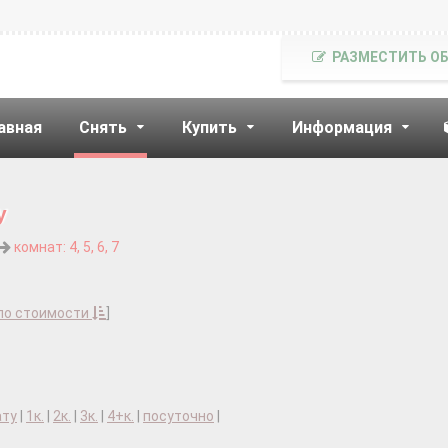
РАЗМЕСТИТЬ О
авная
Снять
Купить
Информация
у
комнат: 4, 5, 6, 7
по стоимости
]
ату
|
1к.
|
2к.
|
3к.
|
4+к.
|
посуточно
|