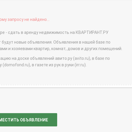
му запросу не найдено...
надыре - сдать в аренду недвижимость на КВАРТИРАНТ.РУ
т будут новые объявления. Объявления в нашей базе по
и и хозяевами квартир, комнат, домов и других помещений.
ю на доске объявлений авито.ру (avito.ru), в базе по
domofond.ru), в газете из рук в руки (irr.ru).
МЕСТИТЬ ОБЪЯВЛЕНИЕ