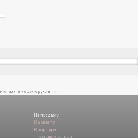
газете из рук в руки irr.ru
На продажу:
Комнату
Квартиру
однокомнатную